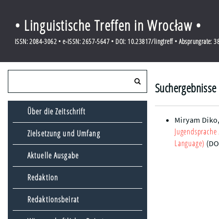
• Linguistische Treffen in Wrocław •
ISSN: 2084-3062 • e-ISSN: 2657-5647 • DOI: 10.23817/lingtreff • Absprungrate: 
Suchergebnisse 
Über die Zeitschrift
Miryam Diko
Jugendsprache
Zielsetzung und Umfang
Language)
(DO
Aktuelle Ausgabe
Redaktion
Redaktionsbeirat