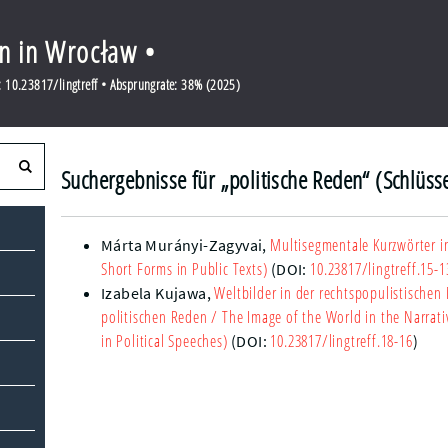
en in Wrocław •
 10.23817/lingtreff • Absprungrate: 38% (2025)
Suchergebnisse für „politische Reden“ (Schlüss
Multisegmentale Kurzwörter in
Márta Murányi-Zagyvai
,
Short Forms in Public Texts)
10.23817/lingtreff.15-1
(DOI:
Weltbilder in der rechtspopulistischen
Izabela Kujawa
,
politischen Reden
/ The Image of the World in the Narrati
in Political Speeches)
10.23817/lingtreff.18-16
(DOI:
)