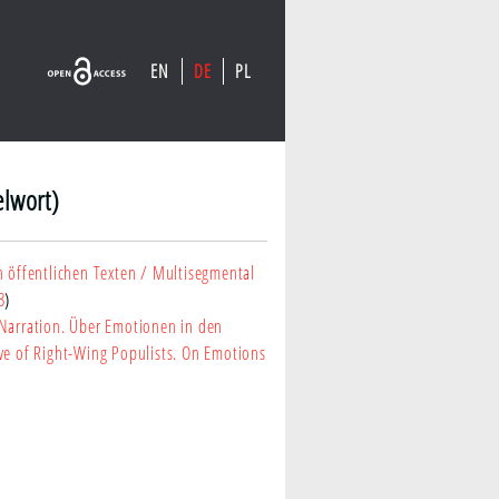
EN
DE
PL
elwort)
 öffentlichen Texten
/ Multisegmental
3
)
 Narration. Über Emotionen in den
ve of Right-Wing Populists. On Emotions