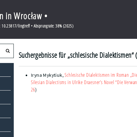
en in Wrocław •
 10.23817/lingtreff • Absprungrate: 38% (2025)
Suchergebnisse für „schlesische Dialektismen“ 
Schlesische Dialektismen im Roman „Di
Iryna Mykytiuk
,
Silesian Dialectisms in Ulrike Draesner’s Novel “Die Verwa
26
)