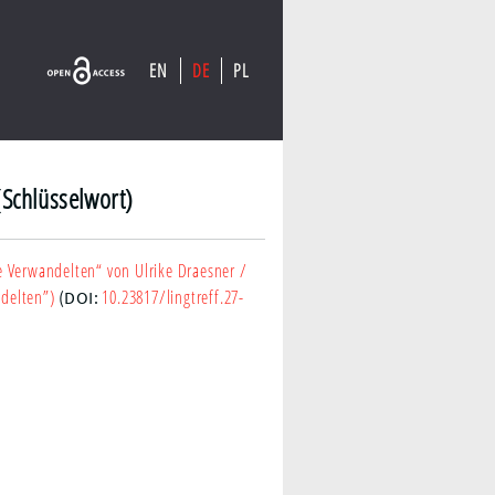
EN
DE
PL
(Schlüsselwort)
e Verwandelten“ von Ulrike Draesner
/
ndelten”)
10.23817/lingtreff.27-
(DOI: