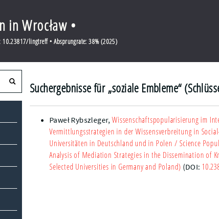
en in Wrocław •
 10.23817/lingtreff • Absprungrate: 38% (2025)
Suchergebnisse für „soziale Embleme“ (Schlüss
Wissenschaftspopularisierung im Inte
Paweł Rybszleger
,
Vermittlungsstrategien in der Wissensverbreitung in Soci
Universitäten in Deutschland und in Polen
/ Science Popula
Analysis of Mediation Strategies in the Dissemination of 
Selected Universities in Germany and Poland)
10.23
(DOI: