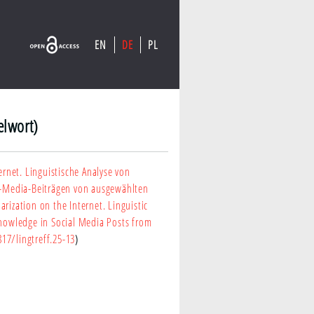
EN
DE
PL
elwort)
rnet. Linguistische Analyse von
al-Media-Beiträgen von ausgewählten
rization on the Internet. Linguistic
Knowledge in Social Media Posts from
817/lingtreff.25-13
)