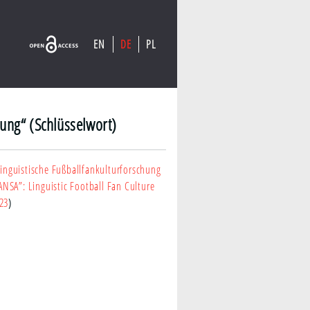
EN
DE
PL
lung“ (Schlüsselwort)
inguistische Fußballfankulturforschung
NSA”: Linguistic Football Fan Culture
-23
)