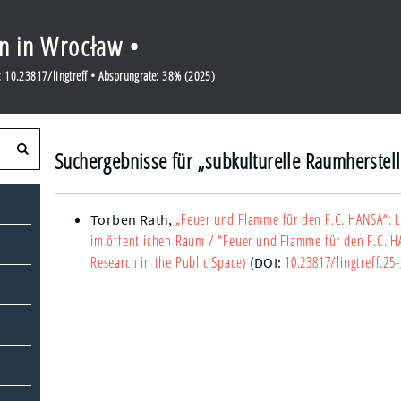
en in Wrocław •
 10.23817/lingtreff • Absprungrate: 38% (2025)
Suchergebnisse für „subkulturelle Raumherstel
„Feuer und Flamme für den F.C. HANSA“: L
Torben Rath
,
im öffentlichen Raum
/ “Feuer und Flamme für den F.C. HA
Research in the Public Space)
10.23817/lingtreff.25
(DOI: