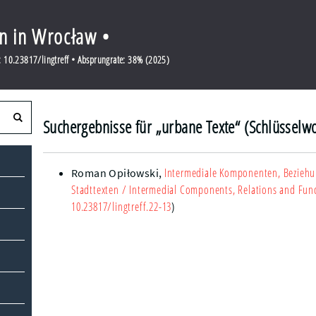
en in Wrocław •
 10.23817/lingtreff • Absprungrate: 38% (2025)
Suchergebnisse für „urbane Texte“ (Schlüsselwo
Intermediale Komponenten, Beziehu
Roman Opiłowski
,
Stadttexten
/ Intermedial Components, Relations and Funct
10.23817/lingtreff.22-13
)