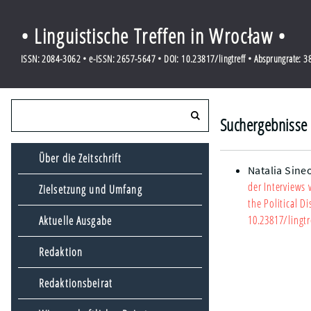
• Linguistische Treffen in Wrocław •
ISSN: 2084-3062 • e-ISSN: 2657-5647 • DOI: 10.23817/lingtreff • Absprungrate: 
Suchergebnisse f
Über die Zeitschrift
Natalia Sine
der Interviews
Zielsetzung und Umfang
the Political D
10.23817/lingtr
Aktuelle Ausgabe
Redaktion
Redaktionsbeirat