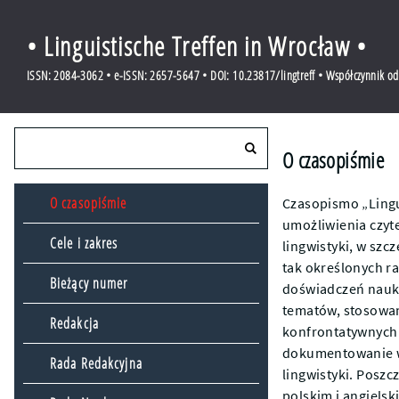
• Linguistische Treffen in Wrocław •
ISSN: 2084-3062 • e-ISSN: 2657-5647 • DOI: 10.23817/lingtreff • Współczynnik o
O czasopiśmie
O czasopiśmie
Czasopismo „Lingu
umożliwienia czyt
Cele i zakres
lingwistyki, w szc
tak określonych 
Bieżący numer
doświadczeń nauko
tematów, stosowa
Redakcja
konfrontatywnych 
dokumentowanie w
Rada Redakcyjna
lingwistyki. Poszc
polskim i angielsk