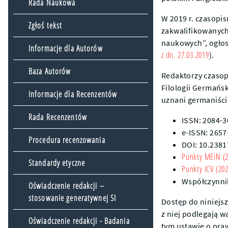
Rada Naukowa
W 2019 r. czasopis
Zgłoś tekst
zakwalifikowanyc
naukowych”, ogłos
Informacje dla Autorów
z dn. 27.03.2019
).
Baza Autorów
Redaktorzy czasop
Filologii Germańs
Informacje dla Recenzentów
uznani germaniści 
Rada Recenzentów
ISSN: 2084-
e-ISSN: 2657
Procedura recenzowania
DOI: 10.2381
Punkty MEiN (2
Standardy etyczne
Punkty ICV (202
Współczynni
Oświadczenie redakcji –
stosowanie generatywnej SI
Dostęp do niniejsz
z niej podlegają
Oświadczenie redakcji - Badania
tym ustawie o pra