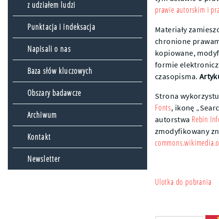
z udziałem ludzi
prawie autorskim i pra
Punktacja i indeksacja
Materiały zamiesz
chronione prawami
Napisali o nas
kopiowane, modyf
formie elektronic
Baza słów kluczowych
czasopisma.
Artyk
Obszary badawcze
Strona wykorzystu
Fonts
, ikonę „Sear
Archiwum
Rebin In
autorstwa
zmodyfikowany zn
Kontakt
commons.wikimedia.o
Newsletter
Ulotka do pobrania