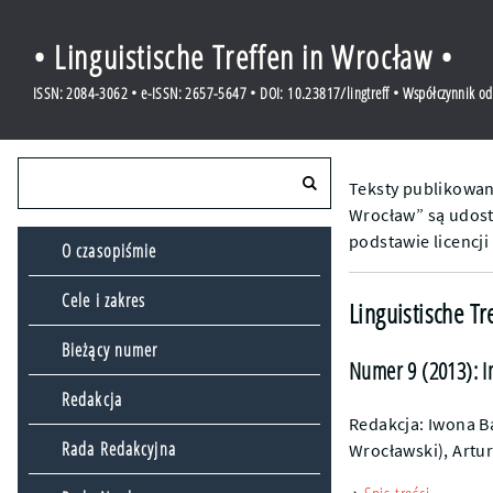
• Linguistische Treffen in Wrocław •
ISSN: 2084-3062 • e-ISSN: 2657-5647 • DOI: 10.23817/lingtreff • Współczynnik o
Teksty publikowan
Wrocław” są udost
podstawie licencji
O czasopiśmie
Cele i zakres
Linguistische Tr
Bieżący numer
Numer 9 (2013): I
Redakcja
Redakcja: Iwona B
Rada Redakcyjna
Wrocławski), Artu