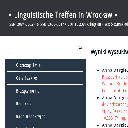
• Linguistische Treffen in Wrocław •
ISSN: 2084-3062 • e-ISSN: 2657-5647 • DOI: 10.23817/lingtreff • Współczynnik o
Wyniki wyszukiw
O czasopiśmie
Anna Dargie
Presseartikelü
Cele i zakres
Without Border
Example of the 
Bieżący numer
Anna Dargie
Redakcja
deutschsprach
Study Based on
Rada Redakcyjna
10.23817/lingtr
Anna Dargie