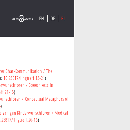
EN
DE
PL
hrer Chat-Kommunikation
/ The
10.23817/lingtreff.13-21
I:
)
derwunschforen
/ Speech Acts in
eff.21-15
)
rwunschforen
/ Conceptual Metaphors of
5
)
sprachigen Kinderwunschforen
/ Medical
.23817/lingtreff.26-16
)