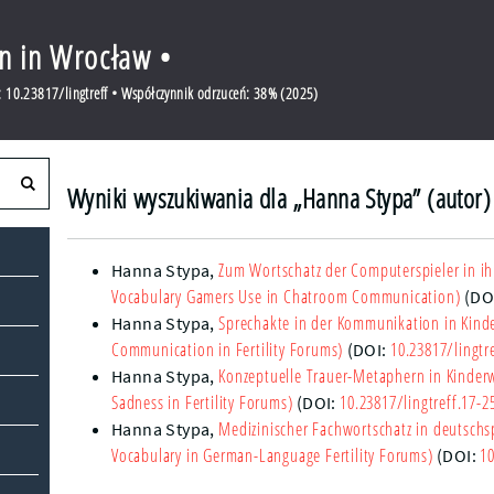
en in Wrocław •
 10.23817/lingtreff • Współczynnik odrzuceń: 38% (2025)
Wyniki wyszukiwania dla „Hanna Stypa” (autor)
Zum Wortschatz der Computerspieler in i
Hanna Stypa
,
Vocabulary Gamers Use in Chatroom Communication)
(DO
Sprechakte in der Kommunikation in Kin
Hanna Stypa
,
Communication in Fertility Forums)
10.23817/lingtr
(DOI:
Konzeptuelle Trauer-Metaphern in Kinde
Hanna Stypa
,
Sadness in Fertility Forums)
10.23817/lingtreff.17-2
(DOI:
Medizinischer Fachwortschatz in deutsch
Hanna Stypa
,
Vocabulary in German-Language Fertility Forums)
10
(DOI: