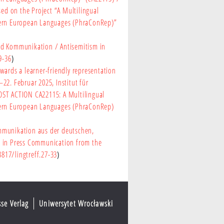
d on the Project “A Multilingual
stern European Languages (PhraConRep)”
und Kommunikation
/ Antisemitism in
9-36
)
wards a learner-friendly representation
.–22. Februar 2025, Institut für
OST ACTION CA22115: A Multilingual
stern European Languages (PhraConRep)
mmunikation aus der deutschen,
e in Press Communication from the
3817/lingtreff.27-33
)
sse Verlag
Uniwersytet Wrocławski