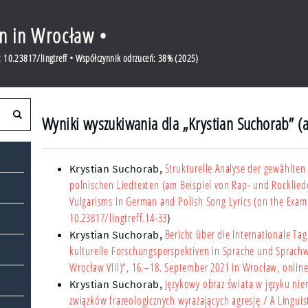
en in Wrocław •
 10.23817/lingtreff • Współczynnik odrzuceń: 38% (2025)
Wyniki wyszukiwania dla „Krystian Suchorab” (
Strukturelle Analyse der gewählte
Krystian Suchorab
,
polnischen Liedtexten (am Beispiel von Rap- und Rocklied
Vulgarisms in German and Polish Song Lyrics (on the Exam
10.23817/lingtreff.14-33
)
Bericht über die Internationale Ta
Krystian Suchorab
,
kulturelle Forschungsperspektiven in Sprache und Sprachwi
Wrocław VIII)“, 16.–18. September 2021 in Wrocław, onlin
Językowy obraz świata w języku nie
Krystian Suchorab
,
związków frazeologicznych wyrażających agresję
/ A Linguis