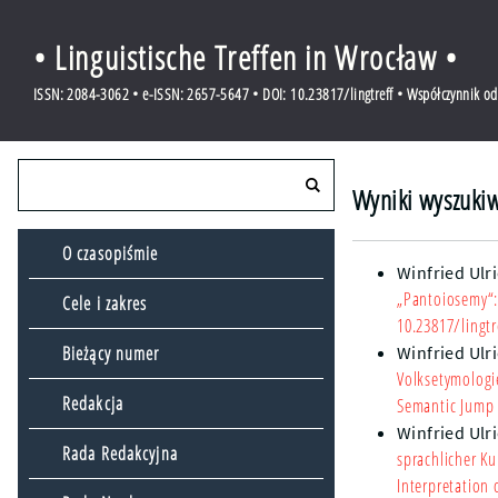
• Linguistische Treffen in Wrocław •
ISSN: 2084-3062 • e-ISSN: 2657-5647 • DOI: 10.23817/lingtreff • Współczynnik o
Wyniki wyszukiw
O czasopiśmie
Winfried Ulr
„Pantoiosemy“: 
Cele i zakres
10.23817/lingtr
Bieżący numer
Winfried Ulr
Volksetymologi
Redakcja
Semantic Jump 
Winfried Ulr
Rada Redakcyjna
sprachlicher K
Interpretation 