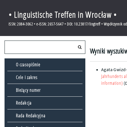
• Linguistische Treffen in Wrocław •
ISSN: 2084-3062 • e-ISSN: 2657-5647 • DOI: 10.23817/lingtreff • Współczynnik o
Wyniki wyszukiw
O czasopiśmie
Agata Gwizd
Jahrhunderts al
Cele i zakres
information)
(
Bieżący numer
Redakcja
Rada Redakcyjna