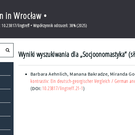
en in Wrocław •
 10.23817/lingtreff • Współczynnik odrzuceń: 38% (2025)
Wyniki wyszukiwania dla „Socjoonomastyka” (s
Barbara Aehnlich,
Manana Bakradze,
Miranda Go
kontrastiv: Ein deutsch-georgischer Vergleich
/ German and
10.23817/lingtreff.21-1
(DOI:
)