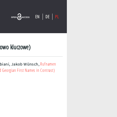
EN
DE
PL
łowo kluczowe)
Rufnamen
biani,
Jakob Wünsch
,
 Georgian First Names in Contrast)