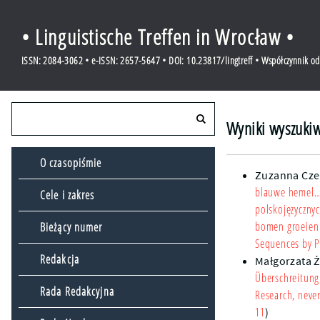
• Linguistische Treffen in Wrocław •
ISSN: 2084-3062 • e-ISSN: 2657-5647 • DOI: 10.23817/lingtreff • Współczynnik o
Wyniki wyszukiw
O czasopiśmie
Zuzanna Cz
blauwe hemel…
Cele i zakres
polskojęzycznyc
bomen groeien
Bieżący numer
Sequences by P
Redakcja
Małgorzata 
Überschreitung
Rada Redakcyjna
Research, neve
11
)