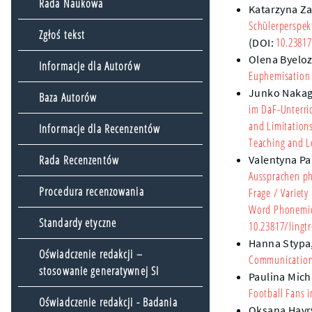
Rada Naukowa
Katarzyna Za
Schülerperspek
Zgłoś tekst
10.23817
(DOI:
Olena Byelo
Informacje dla Autorów
Euphemisation 
Junko Naka
Baza Autorów
im DaF-Unterri
and Limitation
Informacje dla Recenzentów
Teaching and L
Rada Recenzentów
Valentyna P
Aussprachen ph
Procedura recenzowania
Frage
/ Variety 
Word Phonemic S
Standardy etyczne
10.23817/lingtr
Hanna Stypa
Oświadczenie redakcji –
Communication 
stosowanie generatywnej SI
Paulina Mich
Football Fans i
Oświadczenie redakcji - Badania
Oksana Havry