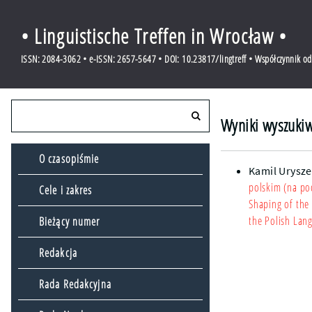
• Linguistische Treffen in Wrocław •
ISSN: 2084-3062 • e-ISSN: 2657-5647 • DOI: 10.23817/lingtreff • Współczynnik o
Wyniki wyszukiw
O czasopiśmie
Kamil Urysz
polskim (na po
Cele i zakres
Shaping of the 
the Polish Lan
Bieżący numer
Redakcja
Rada Redakcyjna