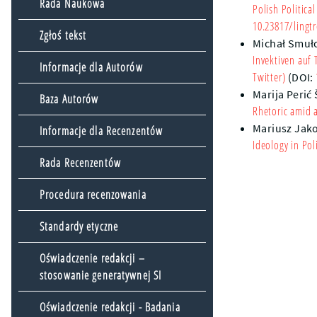
Rada Naukowa
Polish Politica
10.23817/lingtr
Zgłoś tekst
Michał Smuł
Invektiven auf 
Informacje dla Autorów
Twitter)
(DOI:
Marija Perić
Baza Autorów
Rhetoric amid a
Mariusz Jak
Informacje dla Recenzentów
Ideology in Pol
Rada Recenzentów
Procedura recenzowania
Standardy etyczne
Oświadczenie redakcji –
stosowanie generatywnej SI
Oświadczenie redakcji - Badania