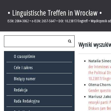
• Linguistische Treffen in Wrocław •
ISSN: 2084-3062 • e-ISSN: 2657-5647 • DOI: 10.23817/lingtreff • Współczynnik o
Wyniki wyszukiw
O czasopiśmie
Natalia Sine
der Interviews
Cele i zakres
the Political D
10.23817/lingtr
Bieżący numer
Olena Chorn
Redakcja
Gender questio
Mariusz Jak
Rada Redakcyjna
retoryki partii
Diskurs (am Bei