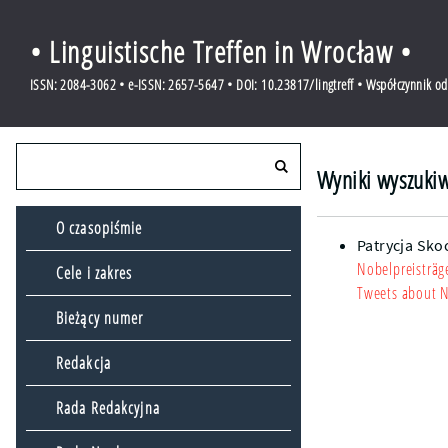
• Linguistische Treffen in Wrocław •
ISSN: 2084-3062 • e-ISSN: 2657-5647 • DOI: 10.23817/lingtreff • Współczynnik o
Wyniki wyszukiw
O czasopiśmie
Patrycja Sko
Nobelpreisträg
Cele i zakres
Tweets about N
Bieżący numer
Redakcja
Rada Redakcyjna