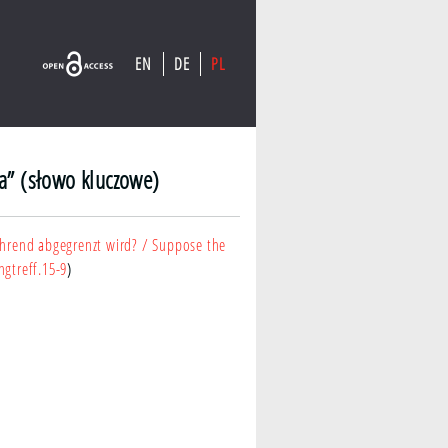
EN
DE
PL
a” (słowo kluczowe)
hrend abgegrenzt wird?
/ Suppose the
ngtreff.15-9
)