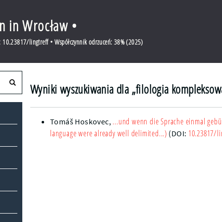
en in Wrocław •
 10.23817/lingtreff • Współczynnik odrzuceń: 38% (2025)
Wyniki wyszukiwania dla „filologia kompleksow
...und wenn die Sprache einmal gebü
Tomáš Hoskovec
,
language were already well delimited...)
10.23817/li
(DOI: