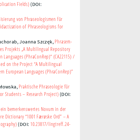
lication Fields)
(DOI:
isierung von Phraseologismen für
dactization of Phraseologisms for
Phrasem-
Suchorab,
Joanna Szczęk
,
s Projekts „A Multilingual Repository
ean Languages (PhraConRep)“ (CA22115)
/
d on the Project “A Multilingual
stern European Languages (PhraConRep)”
Praktische Phraseologie für
włowska
,
for Students – Research Project)
(DOI:
– ein bemerkenswertes Novum in der
re Dictionary “1001 Færøske Ord” – A
cography)
10.23817/lingtreff.24-
(DOI: