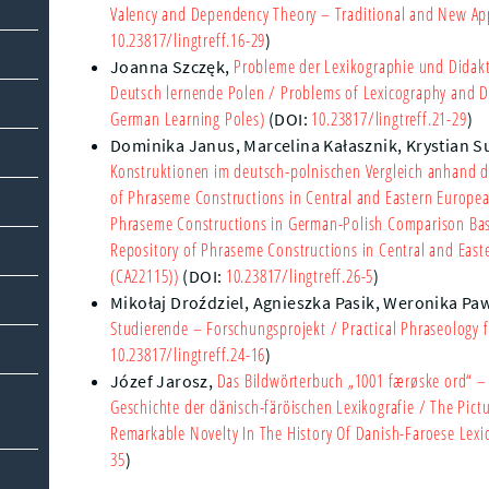
Valency and Dependency Theory – Traditional and New App
10.23817/lingtreff.16-29
)
Probleme der Lexikographie und Didakt
Joanna Szczęk
,
Deutsch lernende Polen
/ Problems of Lexicography and Di
German Learning Poles)
10.23817/lingtreff.21-29
(DOI:
)
Dominika Janus,
Marcelina Kałasznik,
Krystian 
Konstruktionen im deutsch-polnischen Vergleich anhand de
of Phraseme Constructions in Central and Eastern Europ
Phraseme Constructions in German-Polish Comparison Base
Repository of Phraseme Constructions in Central and Ea
(CA22115))
10.23817/lingtreff.26-5
(DOI:
)
Mikołaj Droździel,
Agnieszka Pasik,
Weronika Pa
Studierende – Forschungsprojekt
/ Practical Phraseology 
10.23817/lingtreff.24-16
)
Das Bildwörterbuch „1001 færøske ord“ 
Józef Jarosz
,
Geschichte der dänisch-färöischen Lexikografie
/ The Pictu
Remarkable Novelty In The History Of Danish-Faroese Lexi
35
)