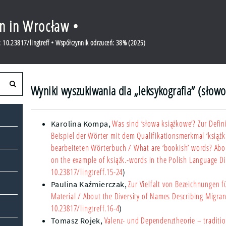
en in Wrocław •
 10.23817/lingtreff • Współczynnik odrzuceń: 38% (2025)
Wyniki wyszukiwania dla „leksykografia” (słowo
Was sind ‘słowa książkowe’? Zur Defi
Karolina Kompa
,
Beispiel der Wörter mit dem Qualifikationsmerkmal ‘książk
bearbeiteten Wörterbuch
/ What are ‘bookish’ words? Abou
on the example of książk.-words in the Polish Language Di
10.23817/lingtreff.15-24
)
Zur Vielfalt von Bezeichnungen 
Paulina Kaźmierczak
,
Material
/ About the Diversity of Names Describing Migran
10.23817/lingtreff.16-4
)
Valenz- und Dependenztheorie – tradit
Tomasz Rojek
,