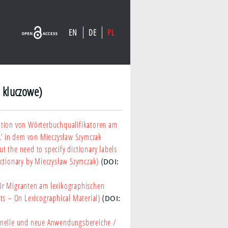
EN
DE
PL
 kluczowe)
nition von Wörterbuchqualifikatoren am
.’ in dem von Mieczysław Szymczak
t the need to specify dictionary labels
ctionary by Mieczysław Szymczak)
(DOI:
für Migranten am lexikographischen
ts – On Lexicographical Material)
(DOI:
ionelle und neue Anwendungsbereiche
/