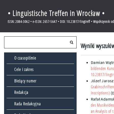
• Linguistische Treffen in Wrocław •
ISSN: 2084-3062 • e-ISSN: 2657-5647 • DOI: 10.23817/lingtreff • Współczynnik o
Wyniki wyszukiw
O czasopiśmie
Damian Wątr
bildenden Kuns
Cele i zakres
10.23817/lingtr
Bieżący numer
Józef Jarosz
Grabinschrifte
Redakcja
Inscriptions)
(
Rafał Adams
Rada Redakcyjna
des Musikvideo
an Analysis of 