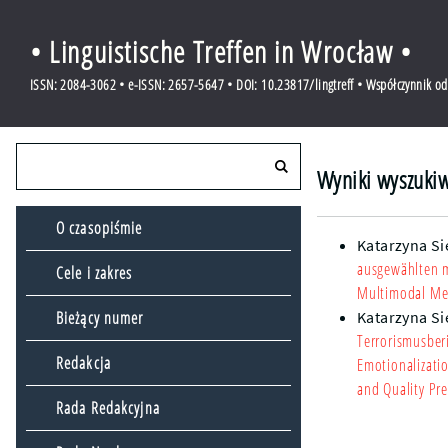
• Linguistische Treffen in Wrocław •
ISSN: 2084-3062 • e-ISSN: 2657-5647 • DOI: 10.23817/lingtreff • Współczynnik o
Wyniki wyszukiw
O czasopiśmie
Katarzyna S
ausgewählten 
Cele i zakres
Multimodal Me
Bieżący numer
Katarzyna S
Terrorismusber
Redakcja
Emotionalizati
and Quality Pre
Rada Redakcyjna