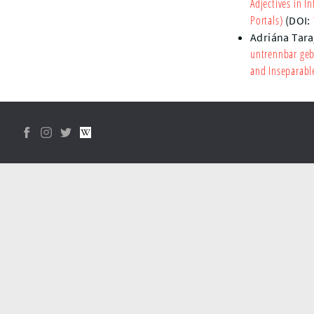
Adjectives in I
Portals)
(DOI:
Adriána Tara
untrennbar ge
and Inseparabl