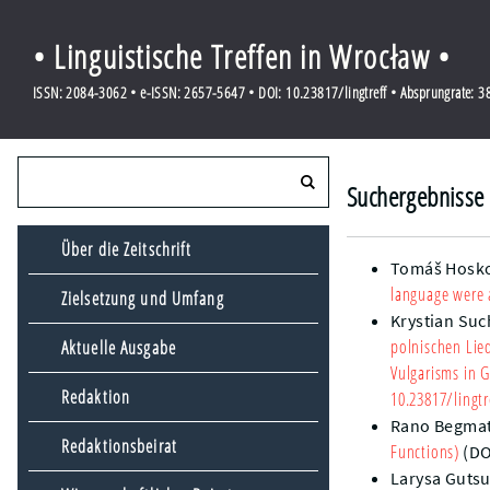
• Linguistische Treffen in Wrocław •
ISSN: 2084-3062 • e-ISSN: 2657-5647 • DOI: 10.23817/lingtreff • Absprungrate: 
Suchergebnisse 
Über die Zeitschrift
Tomáš Hosk
language were a
Zielsetzung und Umfang
Krystian Su
polnischen Lie
Aktuelle Ausgabe
Vulgarisms in 
Redaktion
10.23817/lingtr
Rano Begma
Redaktionsbeirat
Functions)
(DO
Larysa Gutsu