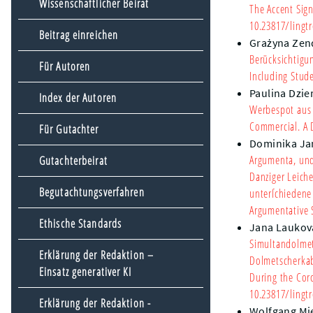
Wissenschaftlicher Beirat
The Accent Sig
10.23817/lingtr
Beitrag einreichen
Grażyna Zen
Berücksichtigu
Für Autoren
Including Stud
Paulina Dzie
Index der Autoren
Werbespot aus 
Commercial. A D
Für Gutachter
Dominika Ja
Argumenta, und
Gutachterbeirat
Danziger Leich
Begutachtungsverfahren
unterſchiedene
Argumentative 
Ethische Standards
Jana Laukov
Simultandolmet
Erklärung der Redaktion –
Dolmetscherka
Einsatz generativer KI
During the Cor
10.23817/lingtr
Erklärung der Redaktion -
Wolfgang Mi