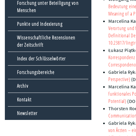
Forschung unter Beteiligung von
Bedeutung eine
Menschen
Meaning of a P
Marcelina Ka
Punkte und Indexierung
Verortung und 
Definitional De
Wissenschaftliche Rezensionen
10.23817/lingtr
der Zeitschrift
Łukasz Piąt
Korrespondenz
Index der Schlüsselwörter
Correspondenc
Forschungsbereiche
Gabriela Ryk
Perspective)
(D
Archiv
Marcelina Ka
funktionales Po
Kontakt
Potential)
(DO
Thorsten Ro
Newsletter
Communicatio
Gabriela Ryk
von Ärzten – e