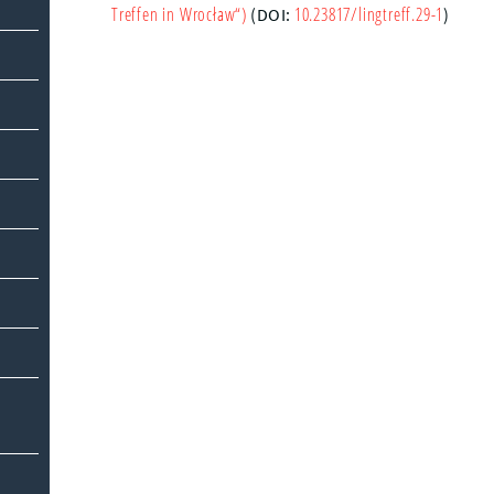
Treffen in Wrocław“)
10.23817/lingtreff.29-1
(DOI:
)