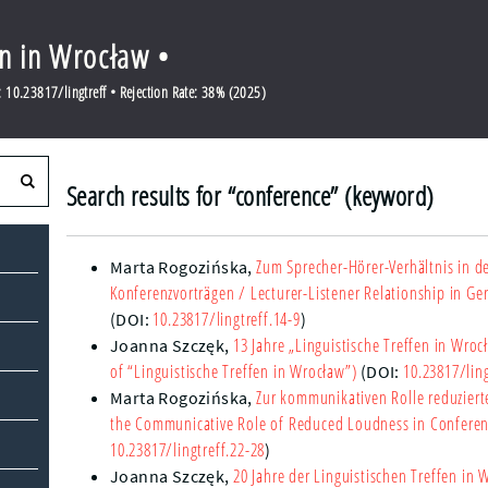
en in Wrocław •
10.23817/lingtreff • Rejection Rate: 38% (2025)
Search results for “conference” (keyword)
Zum Sprecher-Hörer-Verhältnis in 
Marta Rogozińska
,
Konferenzvorträgen
/ Lecturer-Listener Relationship in G
10.23817/lingtreff.14-9
(DOI:
)
13 Jahre „Linguistische Treffen in Wroc
Joanna Szczęk
,
of “Linguistische Treffen in Wrocław”)
10.23817/ling
(DOI:
Zur kommunikativen Rolle reduziert
Marta Rogozińska
,
the Communicative Role of Reduced Loudness in Conferen
10.23817/lingtreff.22-28
)
20 Jahre der Linguistischen Treffen in 
Joanna Szczęk
,