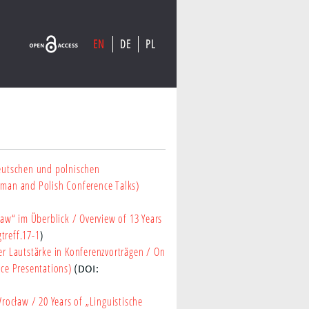
EN
DE
PL
deutschen und polnischen
erman and Polish Conference Talks)
ław“ im Überblick
/ Overview of 13 Years
treff.17-1
)
er Lautstärke in Konferenzvorträgen
/ On
ce Presentations)
(DOI:
Wrocław
/ 20 Years of „Linguistische